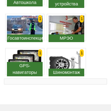
Автошкола
устройства
1
1
Госавтоинспекция
МРЭО
1
1
GPS-
навигаторы
Шиномонтаж